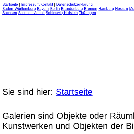
Startseite
|
Impressum/Kontakt
|
Datenschutzerklärung
Baden-Württemberg
Bayern
Berlin
Brandenburg
Bremen
Hamburg
Hessen
Me
Sachsen
Sachsen-Anhalt
Schleswig-Holstein
Thüringen
Sie sind hier:
Startseite
Galerien sind Objekte oder Räumli
Kunstwerken und Objekten der Bi